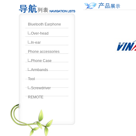
Bluetooth Earphone
Over-head
In-ear
Phone accessories
Phone Case
Armbands
Tool
Screwdriver
REMOTE